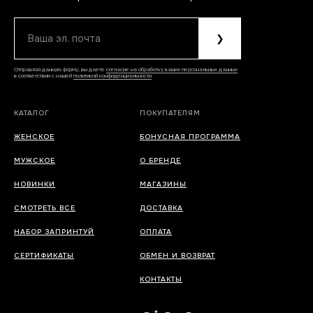
Ваша эл. почта
❯
Отправляя данную форму, вы даете
согласие на обработку ваших персональных данных
в соответствии с нашей
политикой конфиденциальности
КАТАЛОГ
ПОКУПАТЕЛЯМ
ЖЕНСКОЕ
БОНУСНАЯ ПРОГРАММА
МУЖСКОЕ
О БРЕНДЕ
НОВИНКИ
МАГАЗИНЫ
СМОТРЕТЬ ВСЕ
ДОСТАВКА
НАБОР ЗАПРИНТУЙ
ОПЛАТА
СЕРТИФИКАТЫ
ОБМЕН И ВОЗВРАТ
КОНТАКТЫ