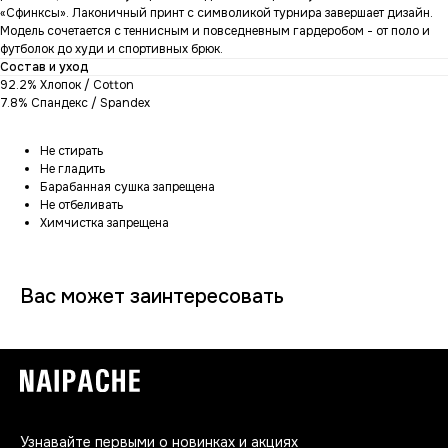
«Сфинксы». Лаконичный принт с символикой турнира завершает дизайн.
Модель сочетается с теннисным и повседневным гардеробом - от поло и
футболок до худи и спортивных брюк.
Состав и уход
92.2% Хлопок / Cotton
7.8% Спандекс / Spandex
Не стирать
Не гладить
Барабанная сушка запрещена
Не отбеливать
Химчистка запрещена
Вас может заинтересовать
Узнавайте первыми о новинках и акциях