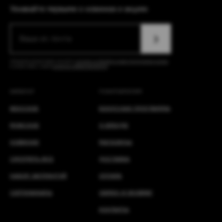
Узнавайте первыми о новинках и акциях
Ваша эл. почта
❯
Отправляя данную форму, вы даете
согласие на обработку ваших персональных данных
в соответствии с нашей
политикой конфиденциальности
КАТАЛОГ
ПОКУПАТЕЛЯМ
ЖЕНСКОЕ
БОНУСНАЯ ПРОГРАММА
МУЖСКОЕ
О БРЕНДЕ
НОВИНКИ
МАГАЗИНЫ
СМОТРЕТЬ ВСЕ
ДОСТАВКА
НАБОР ЗАПРИНТУЙ
ОПЛАТА
СЕРТИФИКАТЫ
ОБМЕН И ВОЗВРАТ
КОНТАКТЫ