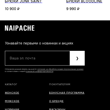
БРЮКИ JUNK SAINT
БРЮКИ BLOODLINE
10 900
₽
9 990
₽
Узнавайте первыми о новинках и акциях
Ваша эл. почта
❯
Отправляя данную форму, вы даете
согласие на обработку ваших персональных данных
в соответствии с нашей
политикой конфиденциальности
КАТАЛОГ
ПОКУПАТЕЛЯМ
ЖЕНСКОЕ
БОНУСНАЯ ПРОГРАММА
МУЖСКОЕ
О БРЕНДЕ
НОВИНКИ
МАГАЗИНЫ