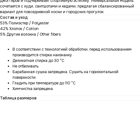
джоггеров и подчеркивает спортивную эстетику. Универсальная модель
сочетается с худи, свитшотами и кедами, предлагая сбалансированный
вариант для повседневной носки и городских прогулок.
Состав и уход
53% Полиэстер / Polyester
42% Хлопок / Cotton
5% Другие волокна / Other fibers
В соответствии с технологией обработки, перед использованием
производится стирка наизнанку
Деликатная стирка до 30 °C
Не отбеливать
Барабанная сушка запрещена. Сушить на горизонтальной
поверхности
Гладить при температуре до 110 °C
Химчистка запрещена
Таблица размеров