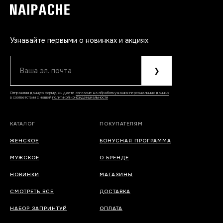
Узнавайте первыми о новинках и акциях
Ваша эл. почта
❯
Отправляя данную форму, вы даете
согласие на обработку ваших персональных данных
в соответствии с нашей
политикой конфиденциальности
КАТАЛОГ
ПОКУПАТЕЛЯМ
ЖЕНСКОЕ
БОНУСНАЯ ПРОГРАММА
МУЖСКОЕ
О БРЕНДЕ
НОВИНКИ
МАГАЗИНЫ
СМОТРЕТЬ ВСЕ
ДОСТАВКА
НАБОР ЗАПРИНТУЙ
ОПЛАТА