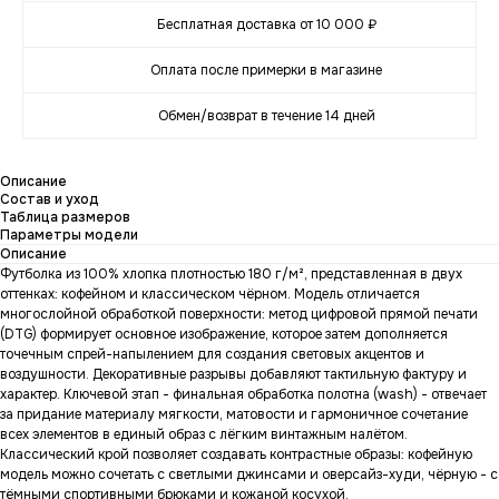
Бесплатная доставка от 10 000 ₽
Оплата после примерки в магазине
Обмен/возврат в течение 14 дней
Описание
Состав и уход
Таблица размеров
Параметры модели
Описание
Футболка из 100% хлопка плотностью 180 г/м², представленная в двух
оттенках: кофейном и классическом чёрном. Модель отличается
многослойной обработкой поверхности: метод цифровой прямой печати
(DTG) формирует основное изображение, которое затем дополняется
точечным спрей-напылением для создания световых акцентов и
воздушности. Декоративные разрывы добавляют тактильную фактуру и
характер. Ключевой этап - финальная обработка полотна (wash) - отвечает
за придание материалу мягкости, матовости и гармоничное сочетание
всех элементов в единый образ с лёгким винтажным налётом.
Классический крой позволяет создавать контрастные образы: кофейную
модель можно сочетать с светлыми джинсами и оверсайз-худи, чёрную - с
тёмными спортивными брюками и кожаной косухой.