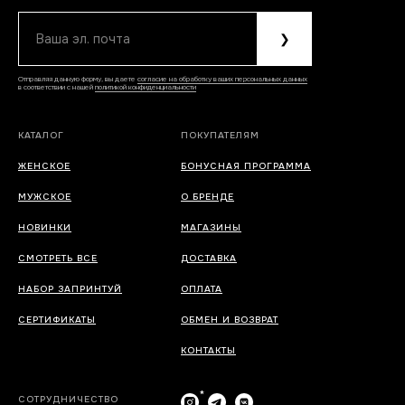
Ваша эл. почта
❯
Отправляя данную форму, вы даете
согласие на обработку ваших персональных данных
в соответствии с нашей
политикой конфиденциальности
КАТАЛОГ
ПОКУПАТЕЛЯМ
ЖЕНСКОЕ
БОНУСНАЯ ПРОГРАММА
МУЖСКОЕ
О БРЕНДЕ
НОВИНКИ
МАГАЗИНЫ
СМОТРЕТЬ ВСЕ
ДОСТАВКА
НАБОР ЗАПРИНТУЙ
ОПЛАТА
СЕРТИФИКАТЫ
ОБМЕН И ВОЗВРАТ
КОНТАКТЫ
*
СОТРУДНИЧЕСТВО