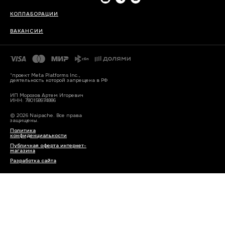
КОЛЛАБОРАЦИИ
ВАКАНСИИ
*проект Meta Platforms Inc.,
деятельность которой запрещена в РФ
ИП Морозов Артем Игоревич
ИНН: 780158974886
© 2026 Naipache. Все права
защищены.
Политика
конфиденциальности
Публичная оферта интернет-
магазина
Разработка сайта