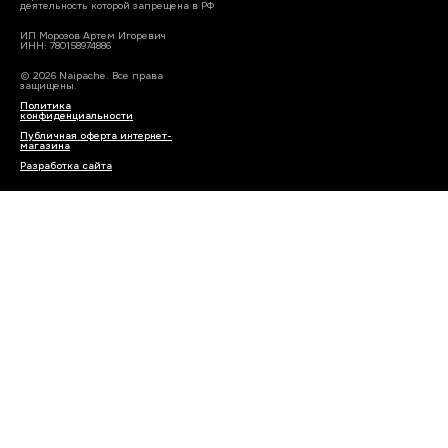
деятельность которой запрещена в РФ
ИП Морозов Артем Игоревич
ИНН: 780158974886
© 2026 Naipache. Все права
защищены.
Политика
конфиденциальности
Публичная оферта интернет-
магазина
Разработка сайта