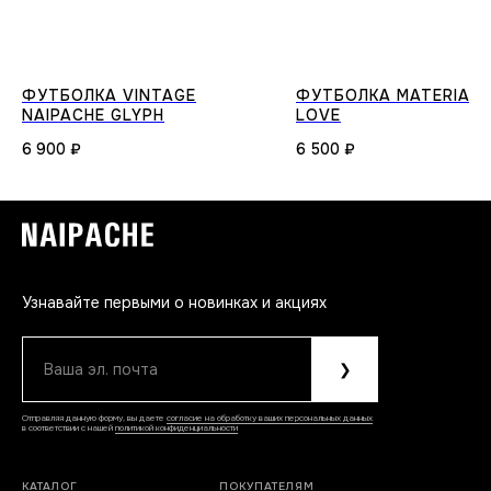
ФУТБОЛКА VINTAGE
ФУТБОЛКА MATERIAL
NAIPACHE GLYPH
LOVE
6 900
₽
6 500
₽
Узнавайте первыми о новинках и акциях
Ваша эл. почта
❯
Отправляя данную форму, вы даете
согласие на обработку ваших персональных данных
в соответствии с нашей
политикой конфиденциальности
КАТАЛОГ
ПОКУПАТЕЛЯМ