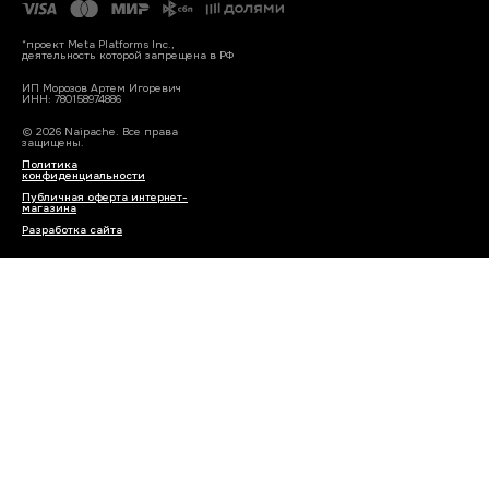
*проект Meta Platforms Inc.,
деятельность которой запрещена в РФ
ИП Морозов Артем Игоревич
ИНН: 780158974886
© 2026 Naipache. Все права
защищены.
Политика
конфиденциальности
Публичная оферта интернет-
магазина
Разработка сайта