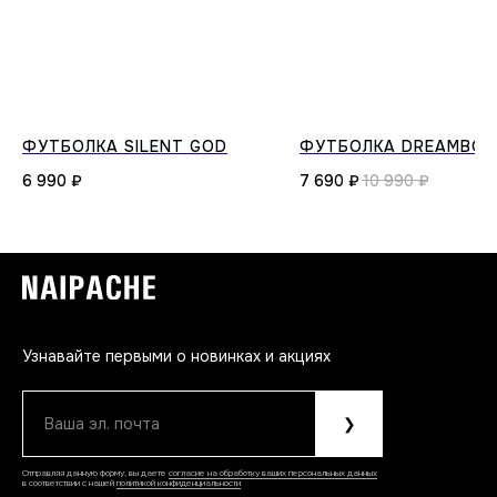
ФУТБОЛКА SILENT GOD
ФУТБОЛКА DREAMBO
6 990
₽
7 690
₽
10 990
₽
Узнавайте первыми о новинках и акциях
Ваша эл. почта
❯
Отправляя данную форму, вы даете
согласие на обработку ваших персональных данных
в соответствии с нашей
политикой конфиденциальности