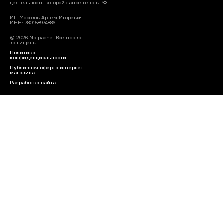
деятельность которой запрещена в РФ
ИП Морозов Артем Игоревич
ИНН: 780158974886
© 2026 Naipache. Все права
защищены.
Политика
конфиденциальности
Публичная оферта интернет-
магазина
Разработка сайта