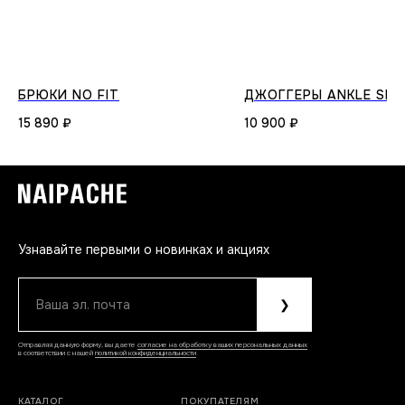
БРЮКИ NO FIT
ДЖОГГЕРЫ ANKLE SNA
15 890
₽
10 900
₽
Узнавайте первыми о новинках и акциях
Ваша эл. почта
❯
Отправляя данную форму, вы даете
согласие на обработку ваших персональных данных
в соответствии с нашей
политикой конфиденциальности
КАТАЛОГ
ПОКУПАТЕЛЯМ