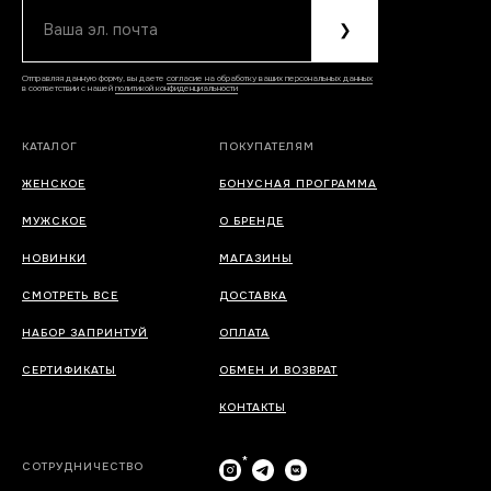
Ваша эл. почта
❯
Отправляя данную форму, вы даете
согласие на обработку ваших персональных данных
в соответствии с нашей
политикой конфиденциальности
КАТАЛОГ
ПОКУПАТЕЛЯМ
ЖЕНСКОЕ
БОНУСНАЯ ПРОГРАММА
МУЖСКОЕ
О БРЕНДЕ
НОВИНКИ
МАГАЗИНЫ
СМОТРЕТЬ ВСЕ
ДОСТАВКА
НАБОР ЗАПРИНТУЙ
ОПЛАТА
СЕРТИФИКАТЫ
ОБМЕН И ВОЗВРАТ
КОНТАКТЫ
*
СОТРУДНИЧЕСТВО