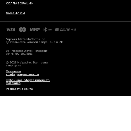
КОЛЛАБОРАЦИИ
ВАКАНСИИ
*проект Meta Platforms Inc.,
деятельность которой запрещена в РФ
ИП Морозов Артем Игоревич
ИНН: 780158974886
© 2026 Naipache. Все права
защищены.
Политика
конфиденциальности
Публичная оферта интернет-
магазина
Разработка сайта