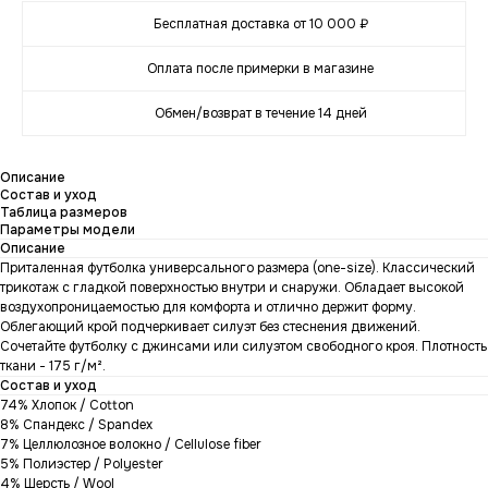
Бесплатная доставка от 10 000 ₽
Оплата после примерки в магазине
Обмен/возврат в течение 14 дней
Описание
Состав и уход
Таблица размеров
Параметры модели
Описание
Приталенная футболка универсального размера (one-size). Классический
трикотаж с гладкой поверхностью внутри и снаружи. Обладает высокой
воздухопроницаемостью для комфорта и отлично держит форму.
Облегающий крой подчеркивает силуэт без стеснения движений.
Сочетайте футболку с джинсами или силуэтом свободного кроя. Плотность
ткани - 175 г/м².
Состав и уход
74% Хлопок / Cotton
8% Спандекс / Spandex
7% Целлюлозное волокно / Cellulose fiber
5% Полиэстер / Polyester
4% Шерсть / Wool