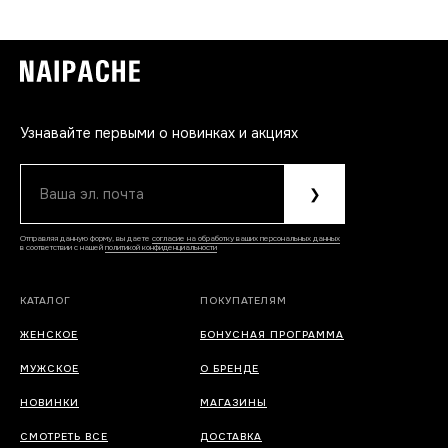
Узнавайте первыми о новинках и акциях
Ваша эл. почта
❯
Отправляя данную форму, вы даете
согласие на обработку ваших персональных данных
в соответствии с нашей
политикой конфиденциальности
КАТАЛОГ
ПОКУПАТЕЛЯМ
ЖЕНСКОЕ
БОНУСНАЯ ПРОГРАММА
МУЖСКОЕ
О БРЕНДЕ
НОВИНКИ
МАГАЗИНЫ
СМОТРЕТЬ ВСЕ
ДОСТАВКА