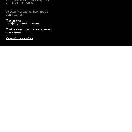
ИНН: 780158974886
© 2026 Naipache. Все права
защищены.
Политика
конфиденциальности
Публичная оферта интернет-
магазина
Разработка сайта