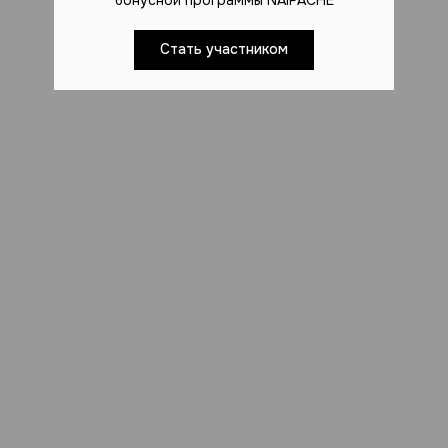
Cтать участником