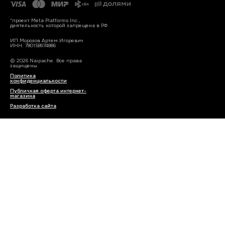
*проект Meta Platforms Inc.,
деятельность которой запрещена в РФ
ИП Морозов Артем Игоревич
ИНН: 780158974886
© 2026 Naipache. Все права
защищены.
Политика
конфиденциальности
Публичная оферта интернет-
магазина
Разработка сайта