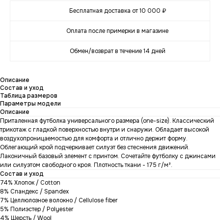
Бесплатная доставка от 10 000 ₽
Оплата после примерки в магазине
Обмен/возврат в течение 14 дней
Описание
Состав и уход
Таблица размеров
Параметры модели
Описание
Приталенная футболка универсального размера (one-size). Классический
трикотаж с гладкой поверхностью внутри и снаружи. Обладает высокой
воздухопроницаемостью для комфорта и отлично держит форму.
Облегающий крой подчеркивает силуэт без стеснения движений.
Лаконичный базовый элемент с принтом. Сочетайте футболку с джинсами
или силуэтом свободного кроя. Плотность ткани - 175 г/м².
Состав и уход
74% Хлопок / Cotton
8% Спандекс / Spandex
7% Целлюлозное волокно / Cellulose fiber
5% Полиэстер / Polyester
4% Шерсть / Wool