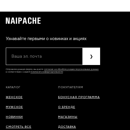
Узнавайте первыми о новинках и акциях
Ваша эл. почта
❯
Отправляя данную форму, вы даете
согласие на обработку ваших персональных данных
в соответствии с нашей
политикой конфиденциальности
КАТАЛОГ
ПОКУПАТЕЛЯМ
ЖЕНСКОЕ
БОНУСНАЯ ПРОГРАММА
МУЖСКОЕ
О БРЕНДЕ
НОВИНКИ
МАГАЗИНЫ
СМОТРЕТЬ ВСЕ
ДОСТАВКА